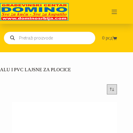
Skip
to
content
Products
0
рсд
search
Shopping
cart
ALU I PVC LAJSNE ZA PLOCICE