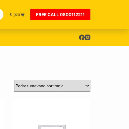
FREE CALL 0800112211
0
рсд
Shopping
cart