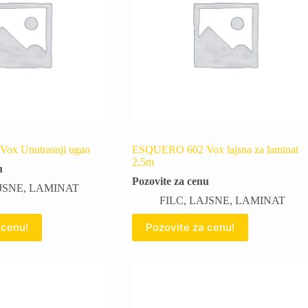
x Unutrasnji ugao
ESQUERO 602 Vox lajsna za laminat
2,5m
u
Pozovite za cenu
JSNE
,
LAMINAT
FILC
,
LAJSNE
,
LAMINAT
 cenu!
Pozovite za cenu!