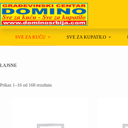
Skip
to
content
SVE ZA KUĆU
SVE ZA KUPATILO
LAJSNE
Prikaz 1–16 od 168 rezultata