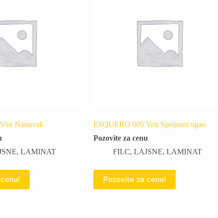
ox Nastavak
ESQUERO 605 Vox Spoljasni ugao
u
Pozovite za cenu
JSNE
,
LAMINAT
FILC
,
LAJSNE
,
LAMINAT
 cenu!
Pozovite za cenu!