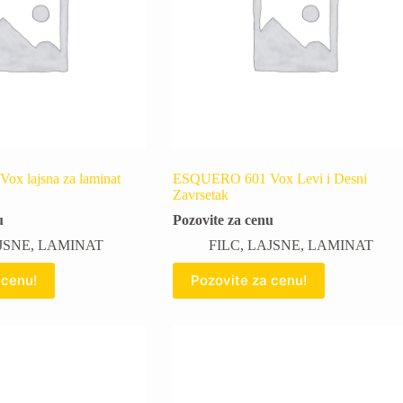
x lajsna za laminat
ESQUERO 601 Vox Levi i Desni
Zavrsetak
u
Pozovite za cenu
JSNE
,
LAMINAT
FILC
,
LAJSNE
,
LAMINAT
 cenu!
Pozovite za cenu!