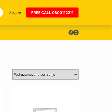
FREE CALL 0800112211
0
рсд
Shopping
cart