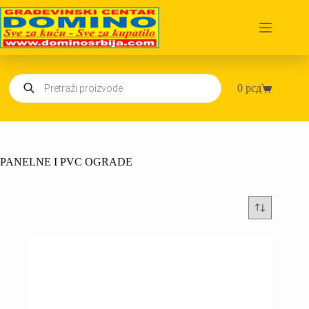
Skip
to
content
Products
0
рсд
search
Shopping
cart
PANELNE I PVC OGRADE