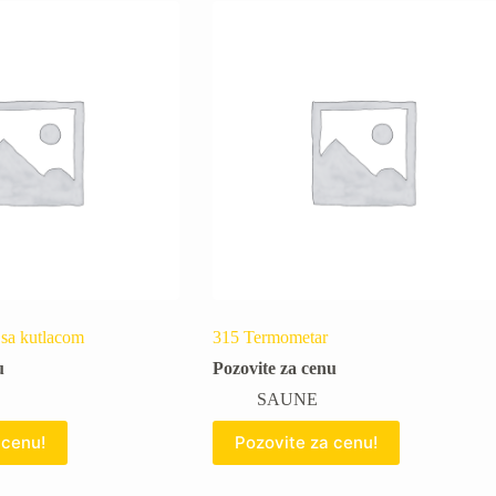
 sa kutlacom
315 Termometar
u
Pozovite za cenu
SAUNE
 cenu!
Pozovite za cenu!