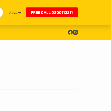
FREE CALL 0800112211
0
рсд
Shopping
cart