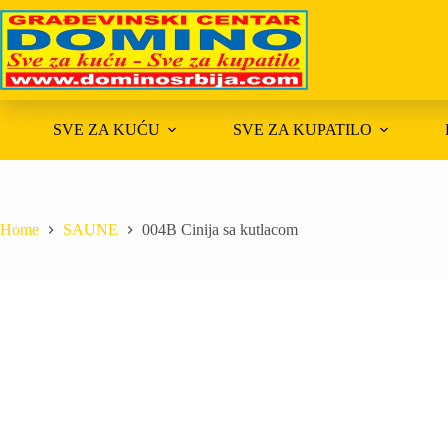
Skip
to
content
SVE ZA KUĆU
SVE ZA KUPATILO
Home
SAUNE
004B Cinija sa kutlacom