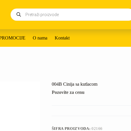
Products
search
PROMOCIJE
O nama
Kontakt
004B Cinija sa kutlacom
Pozovite za cenu
ŠIFRA PROIZVODA:
02166