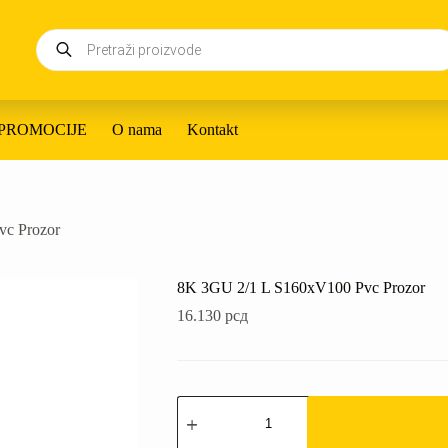
Products
search
PROMOCIJE
O nama
Kontakt
c Prozor
8K 3GU 2/1 L S160xV100 Pvc Prozor
16.130
рсд
8K
3GU
2/1