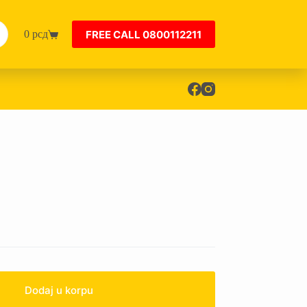
FREE CALL 0800112211
0
рсд
Shopping
cart
Dodaj u korpu