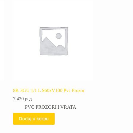
8K 3GU 1/1 L S60xV100 Pvc Prozor
7.420
рсд
PVC PROZORI I VRATA
Dodaj u korpu