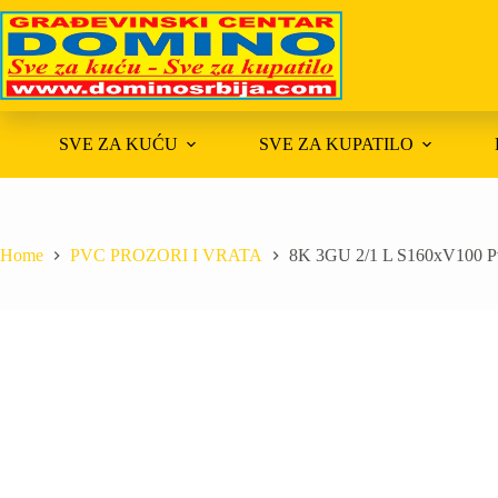
Skip
to
content
SVE ZA KUĆU
SVE ZA KUPATILO
Home
PVC PROZORI I VRATA
8K 3GU 2/1 L S160xV100 Pv