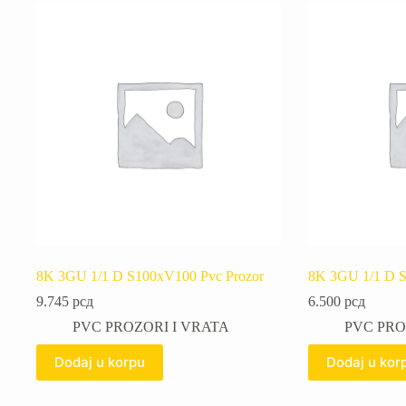
8K 3GU 1/1 D S100xV100 Pvc Prozor
8K 3GU 1/1 D S
9.745
рсд
6.500
рсд
PVC PROZORI I VRATA
PVC PRO
Dodaj u korpu
Dodaj u kor