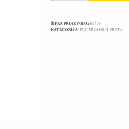
L
S160xV100
Pvc
Prozor
količina
ŠIFRA PROIZVODA:
09409
KATEGORIJA:
PVC PROZORI I VRATA