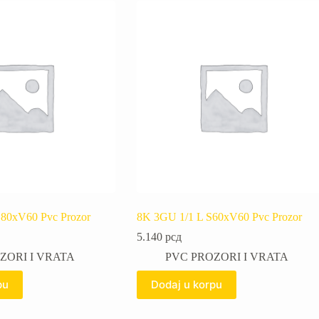
80xV60 Pvc Prozor
8K 3GU 1/1 L S60xV60 Pvc Prozor
5.140
рсд
ZORI I VRATA
PVC PROZORI I VRATA
pu
Dodaj u korpu