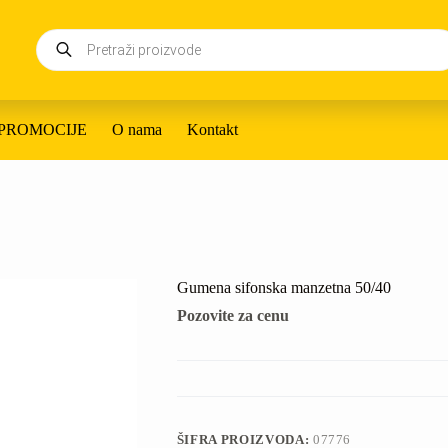
Products
search
PROMOCIJE
O nama
Kontakt
Gumena sifonska manzetna 50/40
Pozovite za cenu
ŠIFRA PROIZVODA:
07776