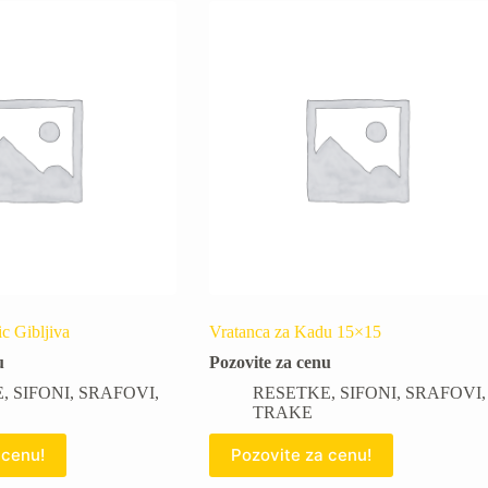
c Gibljiva
Vratanca za Kadu 15×15
u
Pozovite za cenu
E
,
SIFONI
,
SRAFOVI
,
RESETKE
,
SIFONI
,
SRAFOVI
,
TRAKE
 cenu!
Pozovite za cenu!