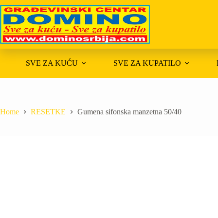
Skip
to
content
SVE ZA KUĆU
SVE ZA KUPATILO
Home
RESETKE
Gumena sifonska manzetna 50/40