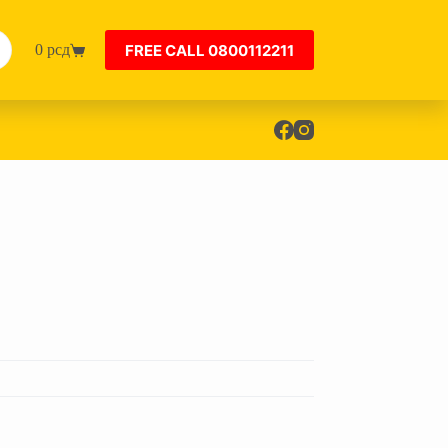
FREE CALL 0800112211
0
рсд
Shopping
cart