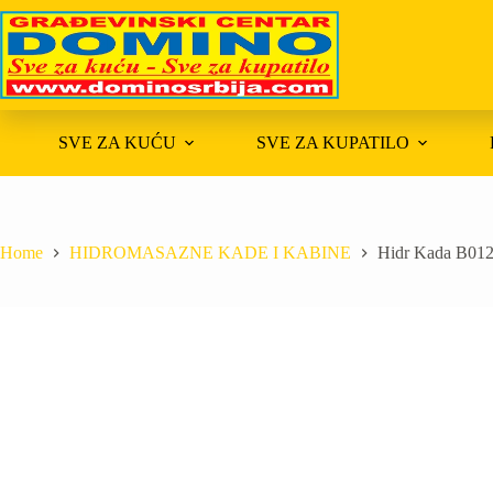
Skip
to
content
SVE ZA KUĆU
SVE ZA KUPATILO
Home
HIDROMASAZNE KADE I KABINE
Hidr Kada B012