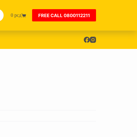
FREE CALL 0800112211
0
рсд
Shopping
cart