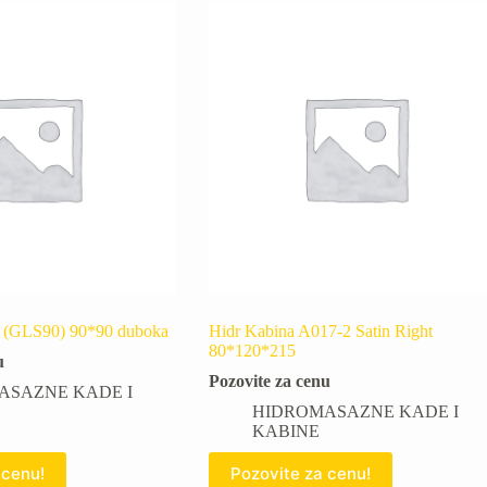
9 (GLS90) 90*90 duboka
Hidr Kabina A017-2 Satin Right
80*120*215
u
Pozovite za cenu
ASAZNE KADE I
HIDROMASAZNE KADE I
KABINE
 cenu!
Pozovite za cenu!