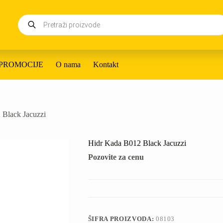
Products
search
PROMOCIJE
O nama
Kontakt
 Black Jacuzzi
Hidr Kada B012 Black Jacuzzi
Pozovite za cenu
ŠIFRA PROIZVODA:
08103