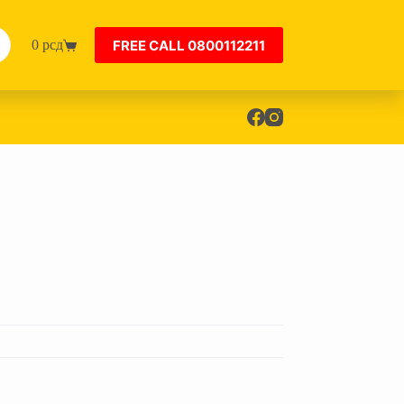
FREE CALL 0800112211
0
рсд
Shopping
cart