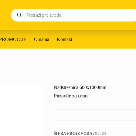
Products
search
PROMOCIJE
O nama
Kontakt
Nadstresnica 600x1000mm
Pozovite za cenu
ŠIFRA PROIZVODA:
02023