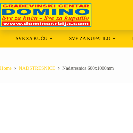
Skip
to
content
SVE ZA KUĆU
SVE ZA KUPATILO
Home
NADSTRESNICE
Nadstresnica 600x1000mm