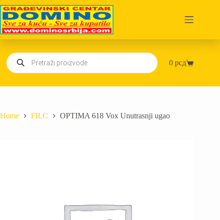
Skip
to
content
Products
0
рсд
search
Shopping
cart
Home
FILC
OPTIMA 618 Vox Unutrasnji ugao