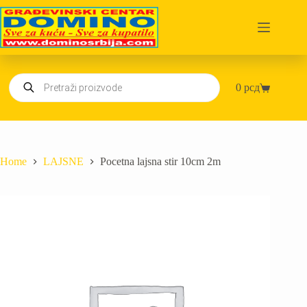
Skip
to
content
Products
0
рсд
search
Shopping
cart
Home
LAJSNE
Pocetna lajsna stir 10cm 2m