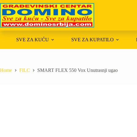
Skip
to
content
SVE ZA KUĆU
SVE ZA KUPATILO
Home
FILC
SMART FLEX 550 Vox Unutrasnji ugao