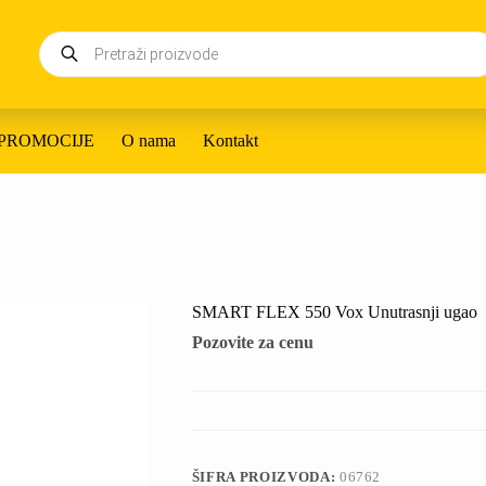
Products
search
PROMOCIJE
O nama
Kontakt
SMART FLEX 550 Vox Unutrasnji ugao
Pozovite za cenu
ŠIFRA PROIZVODA:
06762