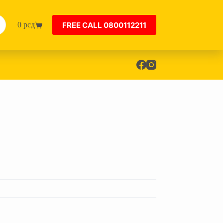
FREE CALL 0800112211
0
рсд
Shopping
cart