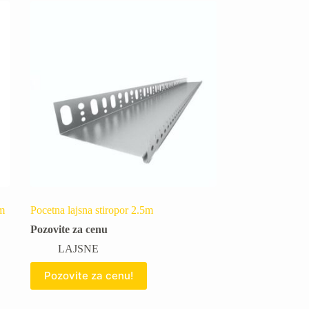
m
Pocetna lajsna stiropor 2.5m
Pozovite za cenu
LAJSNE
Pozovite za cenu!