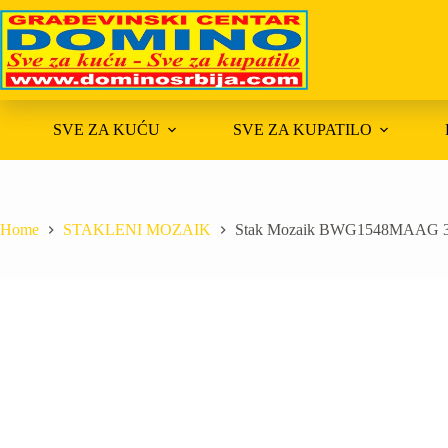
Skip
to
content
SVE ZA KUĆU
SVE ZA KUPATILO
Home
STAKLENI MOZAIK
Stak Mozaik BWG1548MAAG 