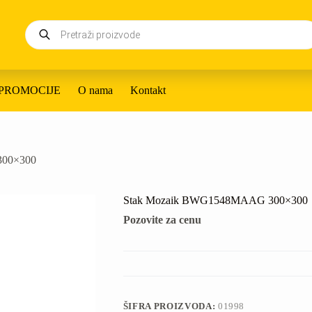
Products
search
PROMOCIJE
O nama
Kontakt
300×300
Stak Mozaik BWG1548MAAG 300×300
Pozovite za cenu
ŠIFRA PROIZVODA:
01998