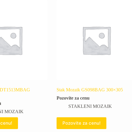
AGDT1513MBAG
Stak Mozaik GS098BAG 300×305
Pozovite za cenu
u
STAKLENI MOZAIK
NI MOZAIK
 cenu!
Pozovite za cenu!