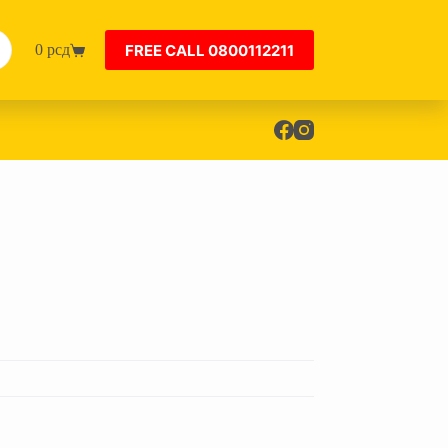
FREE CALL 0800112211
0
рсд
Shopping
cart