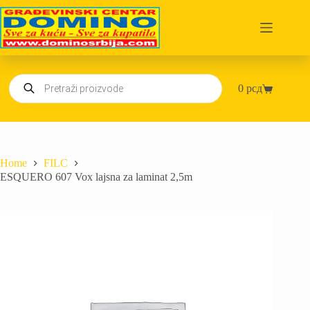
Skip
to
content
Products
0
рсд
search
Shopping
cart
Home
FILC
ESQUERO 607 Vox lajsna za laminat 2,5m