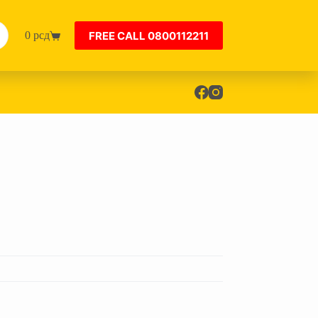
FREE CALL 0800112211
0
рсд
Shopping
cart