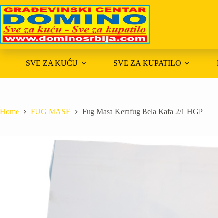
Skip
to
content
SVE ZA KUĆU
SVE ZA KUPATILO
Home
FUG MASE
Fug Masa Kerafug Bela Kafa 2/1 HGP