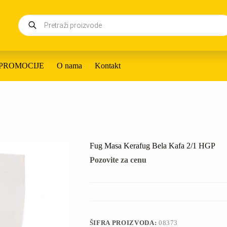
Products
search
PROMOCIJE
O nama
Kontakt
Fug Masa Kerafug Bela Kafa 2/1 HGP
Pozovite za cenu
ŠIFRA PROIZVODA:
08373